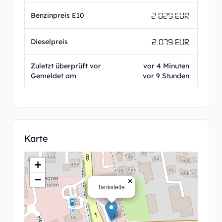
2.029 EUR
Benzinpreis E10
2.079 EUR
Dieselpreis
Zuletzt überprüft vor
vor 4 Minuten
Gemeldet am
vor 9 Stunden
Karte
+
−
×
Tankstelle