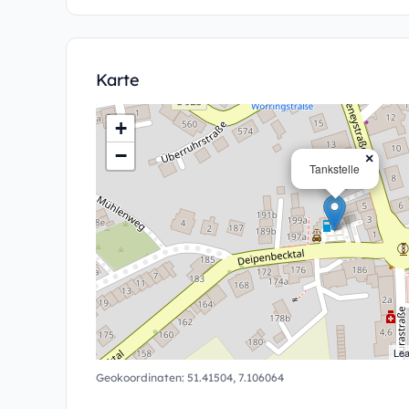
Karte
+
−
×
Tankstelle
Lea
Geokoordinaten:
51.41504
,
7.106064