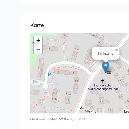
Karte
+
−
×
Tankstelle
Lea
Geokoordinaten:
52.0378
,
8.51171