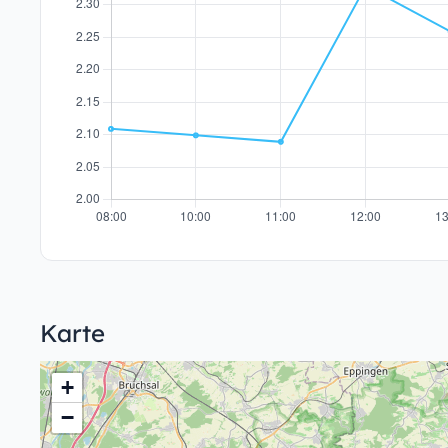
Karte
+
−