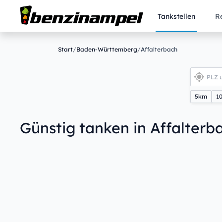
Tankstellen
R
Start
/
Baden-Württemberg
/
Affalterbach
5km
1
Günstig tanken in Affalterb