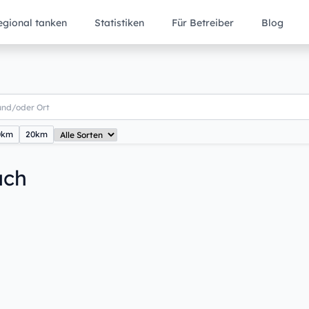
egional tanken
Statistiken
Für Betreiber
Blog
0km
20km
ach