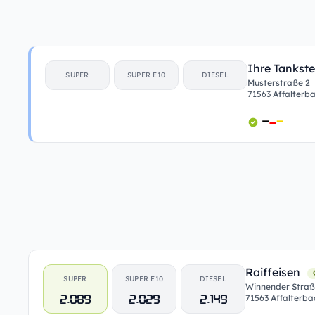
Ihre Tankste
SUPER
SUPER E10
DIESEL
Musterstraße 2
71563 Affalterb
Raiffeisen
SUPER
SUPER E10
DIESEL
Winnender Straß
2.089
2.029
2.149
71563 Affalterba