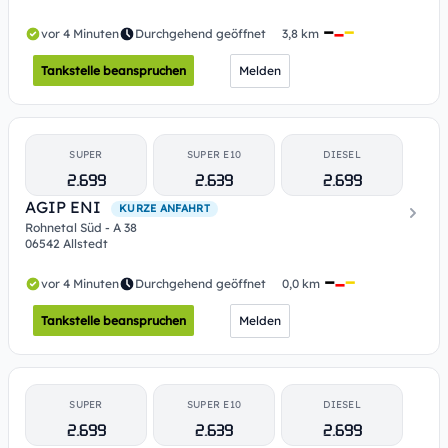
vor 4 Minuten
Durchgehend geöffnet
3,8 km
Tankstelle beanspruchen
Melden
SUPER
SUPER E10
DIESEL
2.699
2.639
2.699
AGIP ENI
KURZE ANFAHRT
Rohnetal Süd - A 38
06542 Allstedt
vor 4 Minuten
Durchgehend geöffnet
0,0 km
Tankstelle beanspruchen
Melden
SUPER
SUPER E10
DIESEL
2.699
2.639
2.699