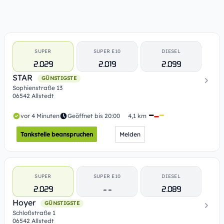
SUPER
SUPER E10
DIESEL
2.029
2.019
2.099
STAR
GÜNSTIGSTE
Sophienstraße 13
06542 Allstedt
vor 4 Minuten
Geöffnet bis 20:00
4,1 km
Tankstelle beanspruchen
Melden
SUPER
SUPER E10
DIESEL
2.029
- -
2.089
Hoyer
GÜNSTIGSTE
Schloßstraße 1
06542 Allstedt