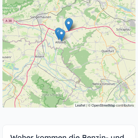
Leaflet
| ©
OpenStreetMap
contributors
Woher kommen die Benzin- und