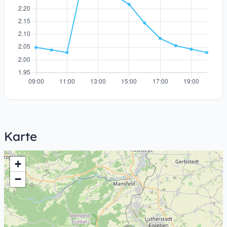
Karte
+
−