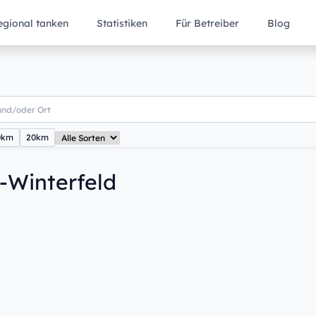
egional tanken
Statistiken
Für Betreiber
Blog
0km
20km
-Winterfeld