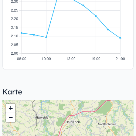
Karte
+
−