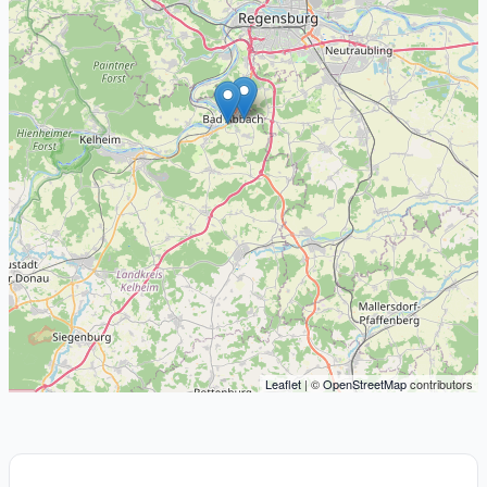
Leaflet
| ©
OpenStreetMap
contributors