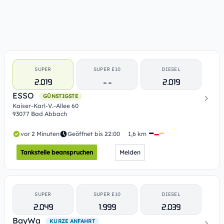
SUPER
SUPER E10
DIESEL
2.019
- -
2.019
ESSO
GÜNSTIGSTE
Kaiser-Karl-V.-Allee 60
93077 Bad Abbach
vor 2 Minuten
Geöffnet bis 22:00
1,6 km
Tankstelle beanspruchen
Melden
SUPER
SUPER E10
DIESEL
2.049
1.999
2.039
BayWa
KURZE ANFAHRT