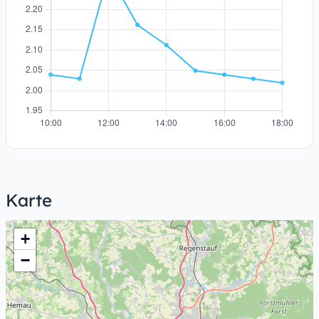
Karte
+
−