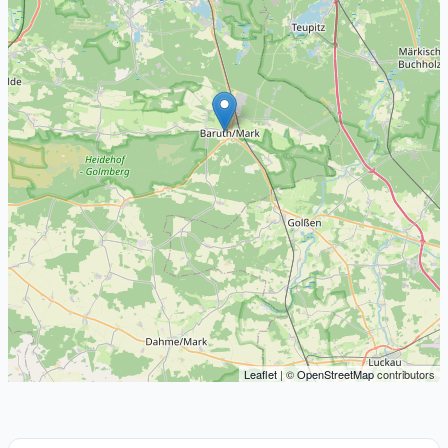
Leaflet
| ©
OpenStreetMap
contributors