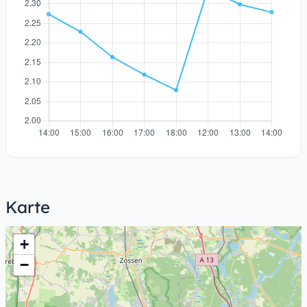
Karte
+
−