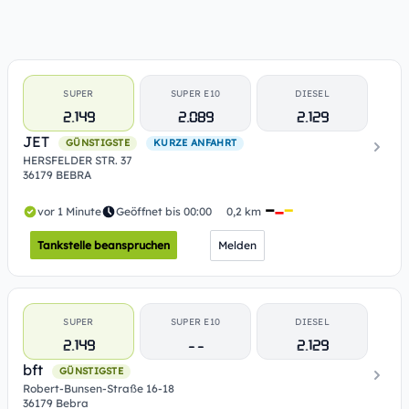
SUPER
SUPER E10
DIESEL
2.149
2.089
2.129
JET
GÜNSTIGSTE
KURZE ANFAHRT
HERSFELDER STR. 37
36179 BEBRA
vor 1 Minute
Geöffnet bis 00:00
0,2 km
Tankstelle beanspruchen
Melden
SUPER
SUPER E10
DIESEL
2.149
- -
2.129
bft
GÜNSTIGSTE
Robert-Bunsen-Straße 16-18
36179 Bebra