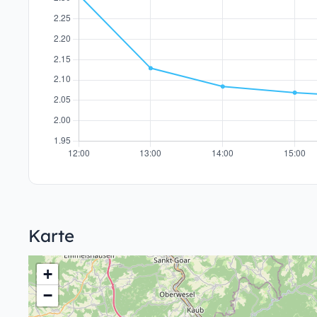
Karte
+
−