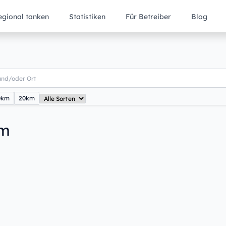
egional tanken
Statistiken
Für Betreiber
Blog
0km
20km
im