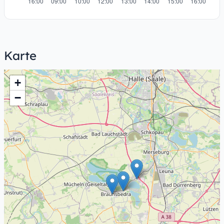
Karte
+
−