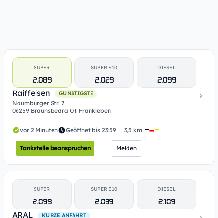
SUPER
SUPER E10
DIESEL
2.089
2.029
2.099
Raiffeisen
GÜNSTIGSTE
Naumburger Str. 7
06259 Braunsbedra OT Frankleben
vor 2 Minuten
Geöffnet bis 23:59
3,5 km
Tankstelle beanspruchen
Melden
SUPER
SUPER E10
DIESEL
2.099
2.039
2.109
ARAL
KURZE ANFAHRT