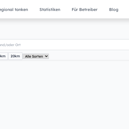
egional tanken
Statistiken
Für Betreiber
Blog
0km
20km