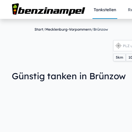
Tankstellen
R
Start
/
Mecklenburg-Vorpommern
/
Brünzow
5km
1
Günstig tanken in Brünzow