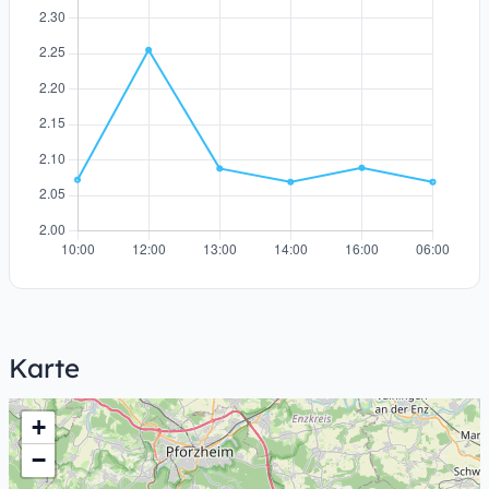
Karte
+
−