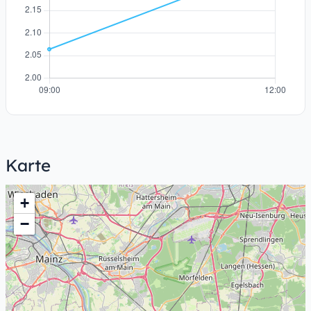
Karte
+
−