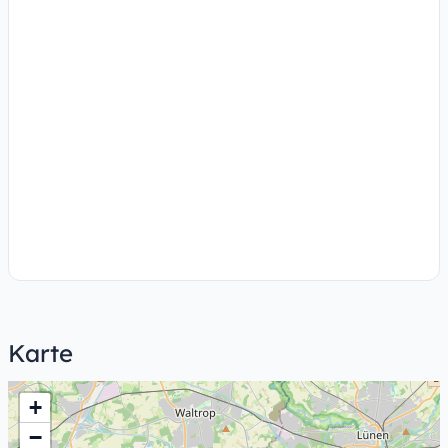
Karte
+
−