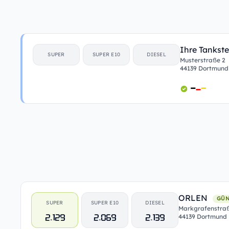
Ihre Tankste
SUPER
SUPER E10
DIESEL
Musterstraße 2
44139 Dortmund
ORLEN
GÜN
SUPER
SUPER E10
DIESEL
Markgrafenstra
2.129
2.069
2.139
44139 Dortmund