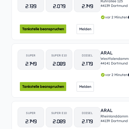
Ruhrallee 125
2.139
2.079
2.149
44139 Dortmund
vor 2 Minuten
Tankstelle beanspruchen
Melden
ARAL
SUPER
SUPER E10
DIESEL
Westfalendamm
2.149
2.089
2.179
44141 Dortmund
vor 2 Minuten
Tankstelle beanspruchen
Melden
ARAL
SUPER
SUPER E10
DIESEL
Rheinlanddamm 
2.149
2.089
2.179
44139 Dortmund