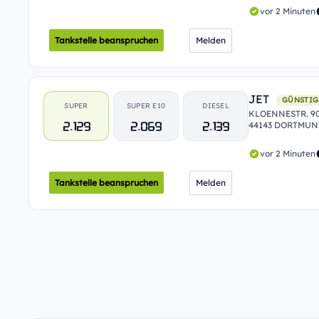
vor 2 Minuten
Tankstelle beanspruchen
Melden
JET
GÜNSTIG
SUPER
SUPER E10
DIESEL
KLOENNESTR. 9
2.129
2.069
2.139
44143 DORTMU
vor 2 Minuten
Tankstelle beanspruchen
Melden