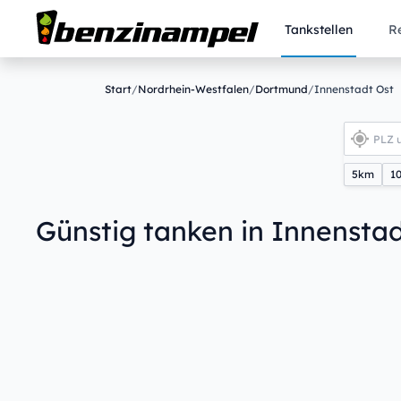
Tankstellen
R
Start
/
Nordrhein-Westfalen
/
Dortmund
/
Innenstadt Ost
5km
1
Günstig tanken in Innensta