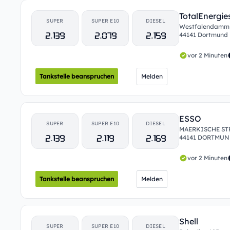
TotalEnergie
SUPER
SUPER E10
DIESEL
Westfalendamm
2.139
2.079
2.159
44141 Dortmund
vor 2 Minuten
Tankstelle beanspruchen
Melden
ESSO
SUPER
SUPER E10
DIESEL
MAERKISCHE STR
2.139
2.119
2.169
44141 DORTMU
vor 2 Minuten
Tankstelle beanspruchen
Melden
Shell
SUPER
SUPER E10
DIESEL