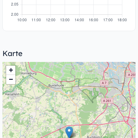
Karte
+
−