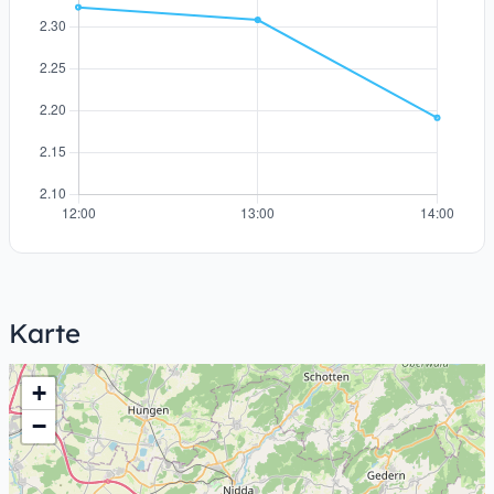
Karte
+
−