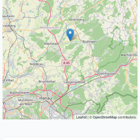
Leaflet
| ©
OpenStreetMap
contributors