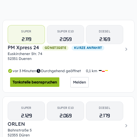
SUPER
SUPER E10
DIESEL
2.119
2.059
2.169
PM Xpress 24
GÜNSTIGSTE
KURZE ANFAHRT
Euskirchener Str. 74
52351 Dueren
vor 3 Minuten
Durchgehend geöffnet
0,1 km
Tankstelle beanspruchen
Melden
SUPER
SUPER E10
DIESEL
2.129
2.069
2.179
ORLEN
Bahnstraße 5
52355 Düren