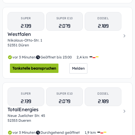
SUPER
SUPER E10
DIESEL
2.139
2.079
2.189
Westfalen
Nikolaus-Otto-Str. 1
52351 Düren
vor 3 Minuten
Geöffnet bis 23:00
2,4 km
Tankstelle beanspruchen
Melden
SUPER
SUPER E10
DIESEL
2.139
2.079
2.189
TotalEnergies
Neue Juelicher Str. 45
52353 Dueren
vor 3 Minuten
Durchgehend geöffnet
1,9 km