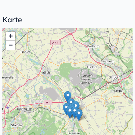
Karte
+
−