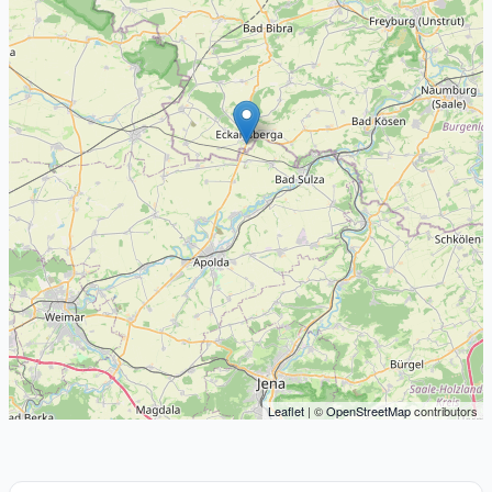
Leaflet
| ©
OpenStreetMap
contributors