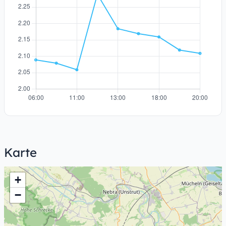
Karte
+
−