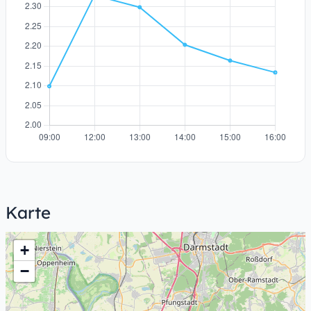
Karte
+
−