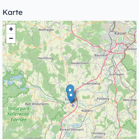
Karte
+
−