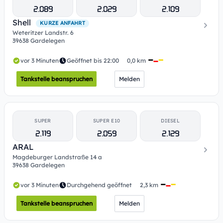
2.089
2.029
2.109
Shell
KURZE ANFAHRT
Weteritzer Landstr. 6
39638 Gardelegen
vor 3 Minuten
Geöffnet bis 22:00
0,0 km
Tankstelle beanspruchen
Melden
SUPER
SUPER E10
DIESEL
2.119
2.059
2.129
ARAL
Magdeburger Landstraße 14 a
39638 Gardelegen
vor 3 Minuten
Durchgehend geöffnet
2,3 km
Tankstelle beanspruchen
Melden