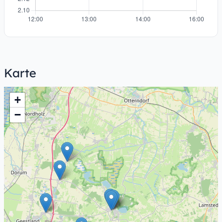
Karte
+
−