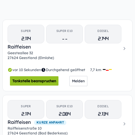
SUPER
SUPER E10
DIESEL
2.114
- -
2.144
Raiffeisen
Geesteallee 32
27624 Geestland (Elmlohe)
vor 10 Sekunden
Durchgehend geöffnet
7,7 km
Tankstelle beanspruchen
Melden
SUPER
SUPER E10
DIESEL
2.114
2.084
2.134
Raiffeisen
KURZE ANFAHRT
Raiffeisenstraße 10
27624 Geestland (Bad Bederkesa)