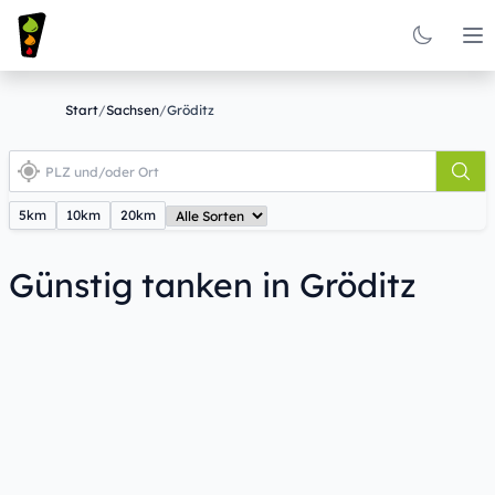
Op
Start
/
Sachsen
/
Gröditz
5km
10km
20km
Günstig tanken in Gröditz