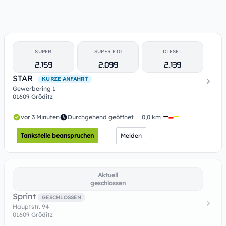
SUPER
SUPER E10
DIESEL
2.159
2.099
2.139
STAR
KURZE ANFAHRT
Gewerbering 1
01609 Gröditz
vor 3 Minuten
Durchgehend geöffnet
0,0 km
Tankstelle beanspruchen
Melden
Aktuell
geschlossen
Sprint
GESCHLOSSEN
Hauptstr. 94
01609 Gröditz