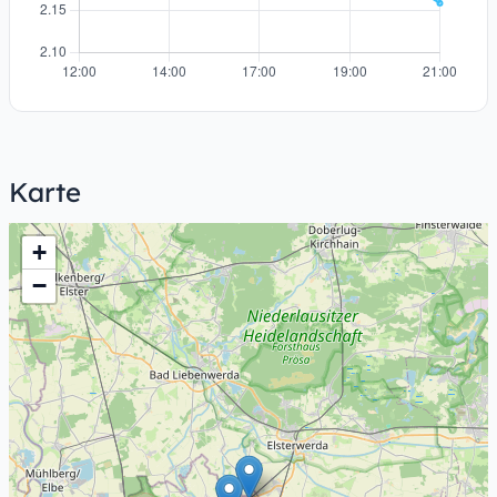
Karte
+
−