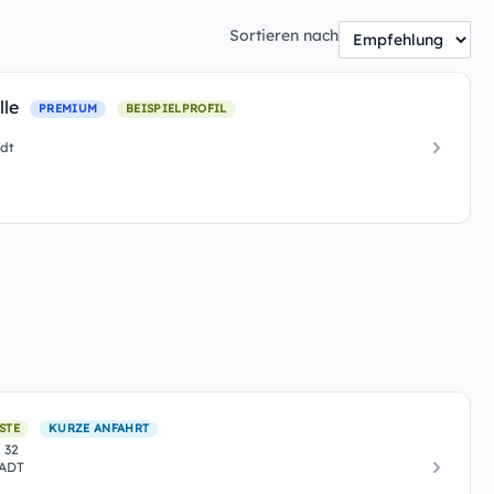
Sortieren nach
lle
PREMIUM
BEISPIELPROFIL
adt
STE
KURZE ANFAHRT
 32
TADT