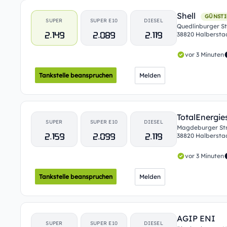
Shell
GÜNSTI
SUPER
SUPER E10
DIESEL
Quedlinburger St
2.149
2.089
2.119
38820 Halbersta
vor 3 Minuten
Tankstelle beanspruchen
Melden
TotalEnergie
SUPER
SUPER E10
DIESEL
Magdeburger Str
2.159
2.099
2.119
38820 Halbersta
vor 3 Minuten
Tankstelle beanspruchen
Melden
AGIP ENI
SUPER
SUPER E10
DIESEL