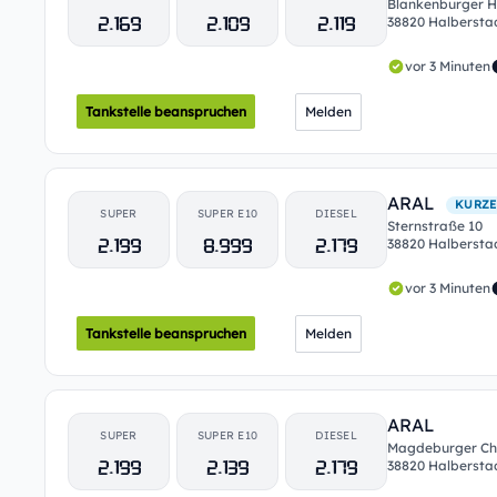
Blankenburger He
2.169
2.109
2.119
38820 Halbersta
vor 3 Minuten
Tankstelle beanspruchen
Melden
ARAL
KURZE
SUPER
SUPER E10
DIESEL
Sternstraße 10
2.199
8.999
2.179
38820 Halbersta
vor 3 Minuten
Tankstelle beanspruchen
Melden
ARAL
SUPER
SUPER E10
DIESEL
Magdeburger Ch
2.199
2.139
2.179
38820 Halbersta