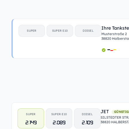
Ihre Tankste
SUPER
SUPER E10
DIESEL
Musterstraße 2
38820 Halberst
JET
GÜNSTIG
SUPER
SUPER E10
DIESEL
SILSTEDTER STR.
2.149
2.089
2.109
38820 HALBERS