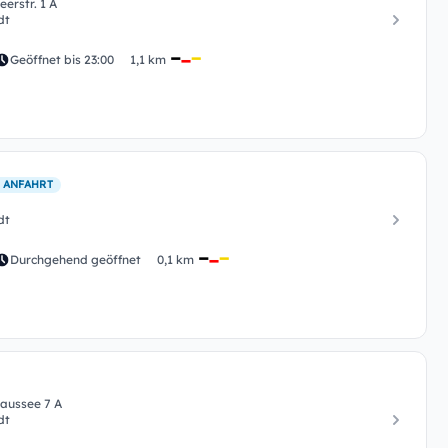
erstr. 1 A
dt
Geöffnet bis 23:00
1,1 km
 ANFAHRT
dt
Durchgehend geöffnet
0,1 km
aussee 7 A
dt