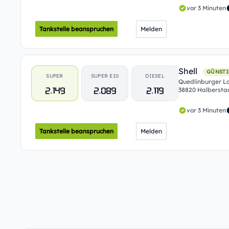
vor 3 Minuten
Tankstelle beanspruchen
Melden
Shell
GÜNSTI
SUPER
SUPER E10
DIESEL
Quedlinburger La
2.149
2.089
2.119
38820 Halbersta
vor 3 Minuten
Tankstelle beanspruchen
Melden