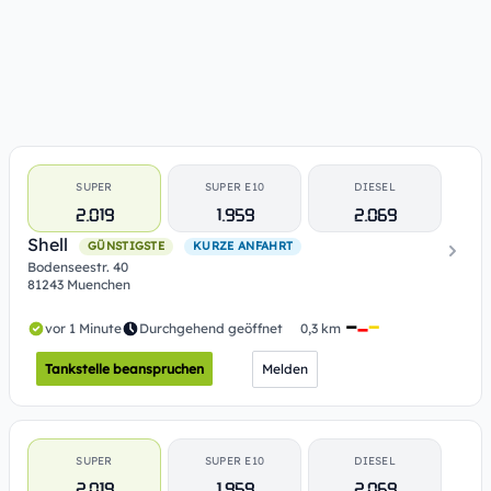
SUPER
SUPER E10
DIESEL
2.019
1.959
2.069
Shell
GÜNSTIGSTE
KURZE ANFAHRT
Bodenseestr. 40
81243 Muenchen
vor 1 Minute
Durchgehend geöffnet
0,3 km
Tankstelle beanspruchen
Melden
SUPER
SUPER E10
DIESEL
2.019
1.959
2.069