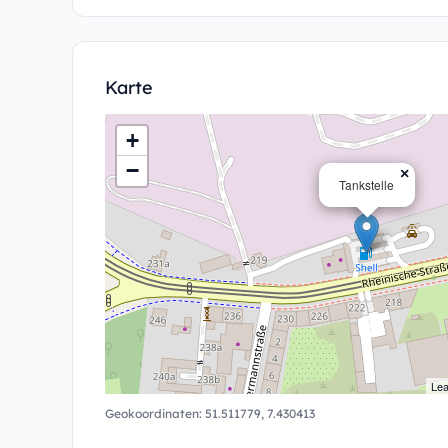
Karte
+
−
×
Tankstelle
Lea
Geokoordinaten:
51.511779
,
7.430413