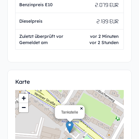
2.079 EUR
Benzinpreis E10
2.139 EUR
Dieselpreis
Zuletzt überprüft vor
vor 2 Minuten
Gemeldet am
vor 2 Stunden
Karte
+
−
×
Tankstelle