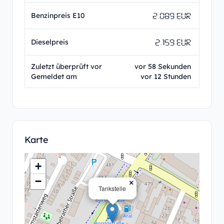
2.089 EUR
Benzinpreis E10
2.159 EUR
Dieselpreis
Zuletzt überprüft vor
vor 58 Sekunden
Gemeldet am
vor 12 Stunden
Karte
+
−
×
Tankstelle