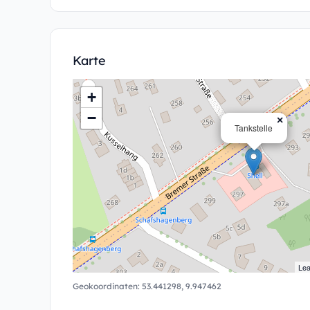
Karte
+
−
×
Tankstelle
Lea
Geokoordinaten:
53.441298
,
9.947462