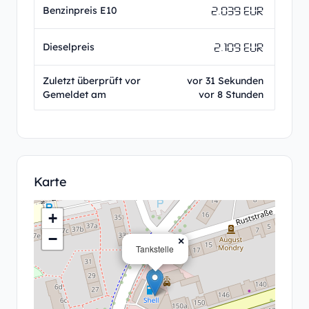
2.039 EUR
Benzinpreis E10
2.109 EUR
Dieselpreis
Zuletzt überprüft vor
vor 31 Sekunden
Gemeldet am
vor 8 Stunden
Karte
+
−
×
Tankstelle