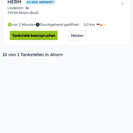
HERM
KURZE ANFAHRT
Lindenstr. 36
74744 Ahorn-Buch
vor 2 Minuten
Durchgehend geöffnet
0,0 km
Tankstelle beanspruchen
Melden
10 von 1 Tankstellen in Ahorn