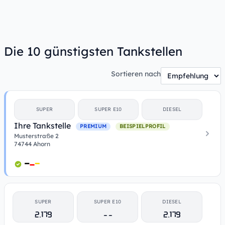
Die 10 günstigsten Tankstellen
Sortieren nach
SUPER
SUPER E10
DIESEL
Ihre Tankstelle
PREMIUM
BEISPIELPROFIL
Musterstraße 2
74744 Ahorn
SUPER
SUPER E10
DIESEL
2.179
- -
2.179