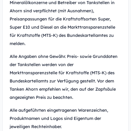
Mineralölkonzerne und Betreiber von Tankstellen in
Ahorn sind verpflichtet (mit Ausnahmen),
Preisanpassungen für die Kraftstoffsorten Super,
Super E10 und Diesel an die Markttransparenzstelle
für Kraftstoffe (MTS-K) des Bundeskartellamtes zu
melden.
Alle Angaben ohne Gewähr. Preis- sowie Grunddaten
der Tankstellen werden von der
Markttransparenzstelle für Kraftstoffe (MTS-K) des
Bundeskartellamts zur Verfügung gestellt. Vor dem
Tanken Ahorn empfehlen wir, den auf der Zapfsäule
angezeigten Preis zu beachten.
Alle aufgeführten eingetragenen Warenzeichen,
Produktnamen und Logos sind Eigentum der
jeweiligen Rechteinhaber.