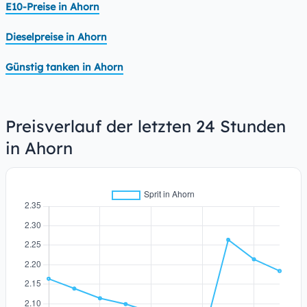
E10-Preise in Ahorn
Dieselpreise in Ahorn
Günstig tanken in Ahorn
Preisverlauf der letzten 24 Stunden
in Ahorn