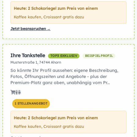
Heute: 2 Schokoriegel zum Preis von einem
Kaffee kaufen, Croissant gratis dazu
Jetzt beanspruchen →
Ihre Tankstelle
TOP3 EXKLUSIV
BEISPIELPROFIL
Musterstraße 1, 74744 Ahorn
So könnte Ihr Profil aussehen: eigene Beschreibung,
Fotos, Öffnungszeiten und Angebote - plus der
Premium-Platz ganz oben, unabhängig vom Pr...
1 STELLENANGEBOT
Heute: 2 Schokoriegel zum Preis von einem
Kaffee kaufen, Croissant gratis dazu