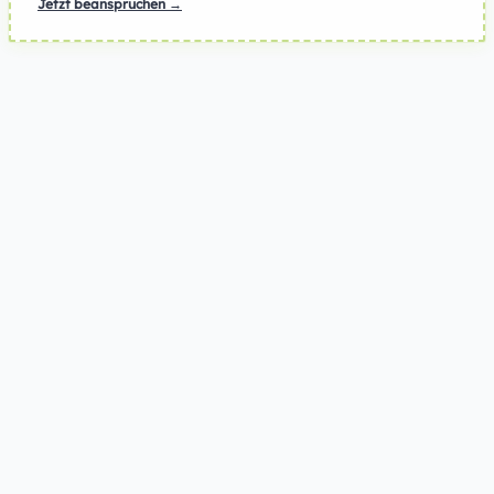
Jetzt beanspruchen →