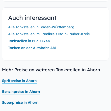
Auch interessant
Alle Tankstellen in Baden-Württemberg
Alle Tankstellen im Landkreis Main-Tauber-Kreis
Tankstellen in PLZ 74744
Tanken an der Autobahn A81
Mehr Preise an weiteren Tankstellen in Ahorn
Spritpreise in Ahorn
Benzinpreise in Ahorn
Superpreise in Ahorn