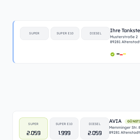
Ihre Tankste
SUPER
SUPER E10
DIESEL
Musterstraße 2
89281 Altenstad
AVIA
GÜNST
SUPER
SUPER E10
DIESEL
Memminger Str. 
2.059
1.999
2.059
89281 Altenstadt