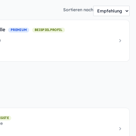
Sortieren nach
lle
PREMIUM
BEISPIELPROFIL
t
IGSTE
89