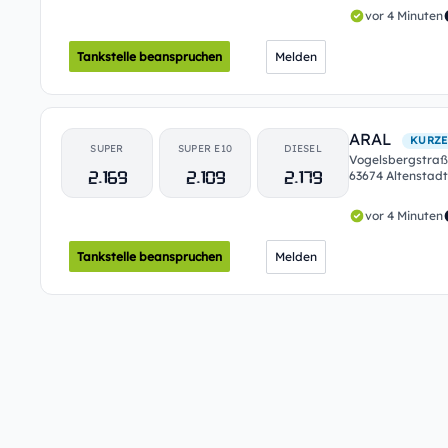
vor 4 Minuten
Tankstelle beanspruchen
Melden
ARAL
KURZE
SUPER
SUPER E10
DIESEL
Vogelsbergstraß
2.169
2.109
2.179
63674 Altenstadt
vor 4 Minuten
Tankstelle beanspruchen
Melden