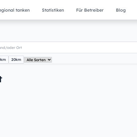
egional tanken
Statistiken
Für Betreiber
Blog
0km
20km
t