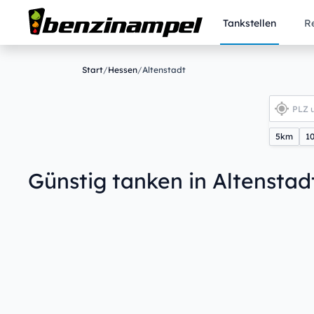
Tankstellen
R
Start
/
Hessen
/
Altenstadt
5km
1
Günstig tanken in Altenstad