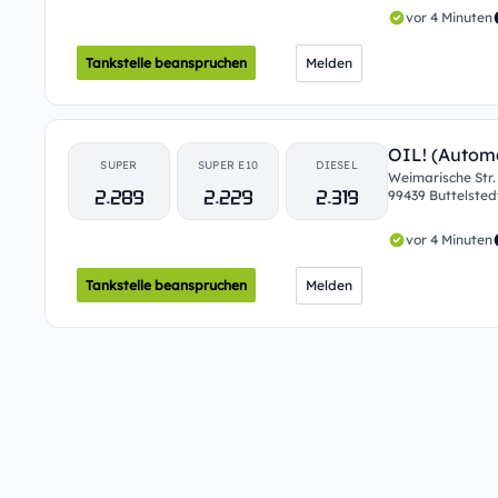
vor 4 Minuten
Tankstelle beanspruchen
Melden
OIL! (Autom
SUPER
SUPER E10
DIESEL
Weimarische Str.
2.289
2.229
2.319
99439 Buttelsted
vor 4 Minuten
Tankstelle beanspruchen
Melden