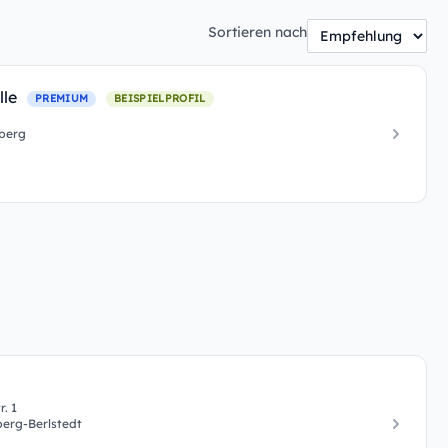
Sortieren nach
lle
PREMIUM
BEISPIELPROFIL
sberg
. 1
berg-Berlstedt