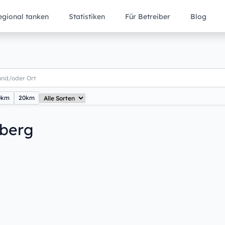
egional tanken
Statistiken
Für Betreiber
Blog
0km
20km
sberg