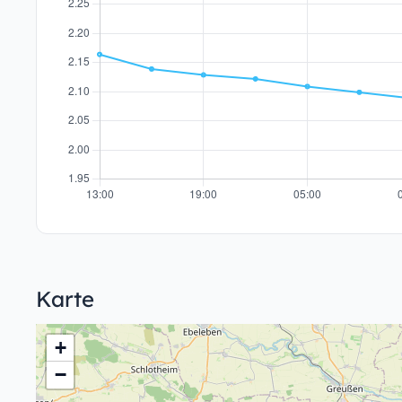
Karte
+
−