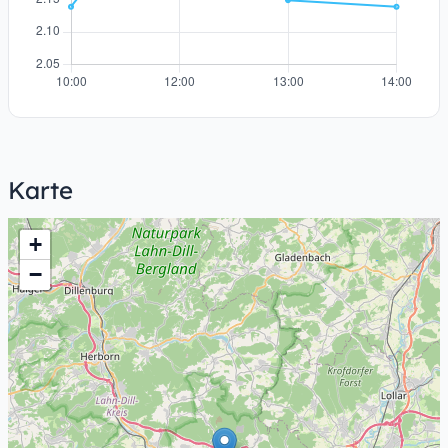
Karte
+
−