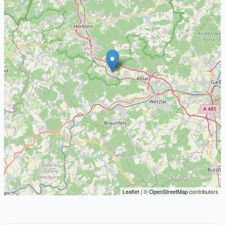
Leaflet
| ©
OpenStreetMap
contributors