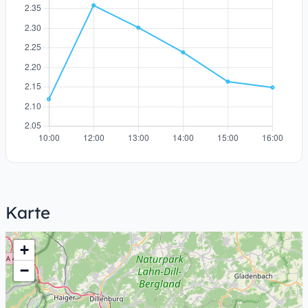
Karte
+
−