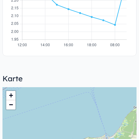
Karte
+
−