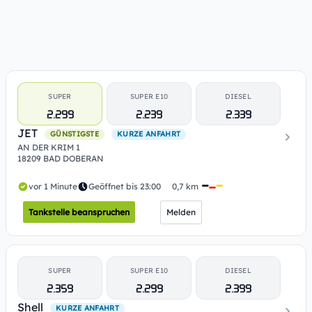
SUPER
SUPER E10
DIESEL
2.299
2.239
2.339
JET
GÜNSTIGSTE
KURZE ANFAHRT
AN DER KRIM 1
18209 BAD DOBERAN
vor 1 Minute
Geöffnet bis 23:00
0,7 km
Tankstelle beanspruchen
Melden
SUPER
SUPER E10
DIESEL
2.359
2.299
2.399
Shell
KURZE ANFAHRT