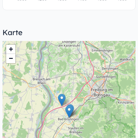
Karte
+
−