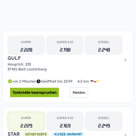
SUPER
SUPER E10
DIESEL
2.228
2.198
2.248
GULF
Hauptstr. 233
37431 Bad Lauterberg
vor 2 Minuten
Geöffnet bis 23:59
4,5 km
Tankstelle beanspruchen
Melden
SUPER
SUPER E10
DIESEL
2.229
2.169
2.249
STAR
GÜNSTIGSTE
KURZE ANFAHRT