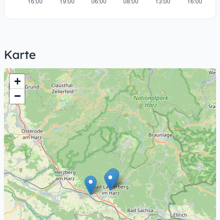
Karte
+
−