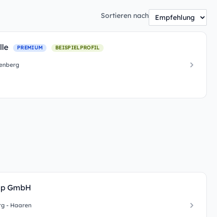
Sortieren nach
lle
PREMIUM
BEISPIELPROFIL
enberg
mp GmbH
g - Haaren