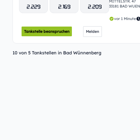
MITTELSTR. 47
2.229
2.169
2.209
33181 BAD WUE
vor 1 Minute
Tankstelle beanspruchen
Melden
10 von 5 Tankstellen in Bad Wünnenberg