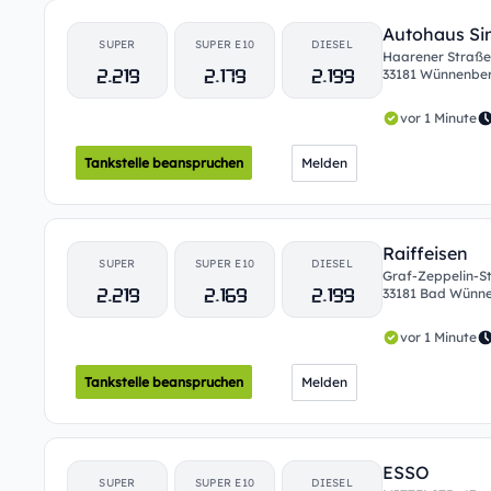
Autohaus S
SUPER
SUPER E10
DIESEL
Haarener Straße
2.219
2.179
2.199
33181 Wünnenbe
vor 1 Minute
Tankstelle beanspruchen
Melden
Raiffeisen
SUPER
SUPER E10
DIESEL
Graf-Zeppelin-St
2.219
2.169
2.199
33181 Bad Wünn
vor 1 Minute
Tankstelle beanspruchen
Melden
ESSO
SUPER
SUPER E10
DIESEL