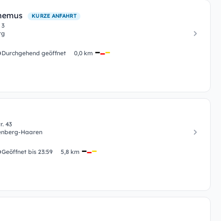
inemus
KURZE ANFAHRT
 3
rg
Durchgehend geöffnet
0,0 km
r. 43
enberg-Haaren
Geöffnet bis 23:59
5,8 km