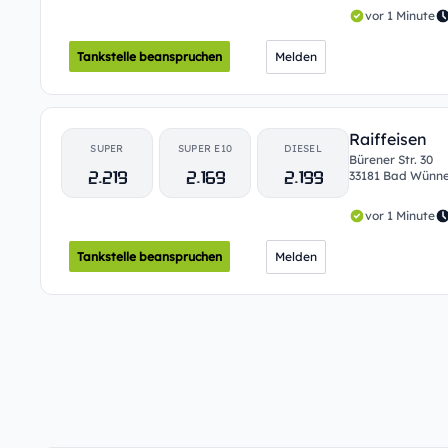
vor 1 Minute
Tankstelle beanspruchen
Melden
Raiffeisen
SUPER
SUPER E10
DIESEL
Bürener Str. 30
2.219
2.169
2.199
33181 Bad Wünn
vor 1 Minute
Tankstelle beanspruchen
Melden