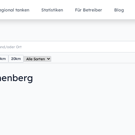
egional tanken
Statistiken
Für Betreiber
Blog
0km
20km
nenberg