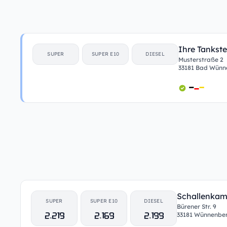
Ihre Tankste
SUPER
SUPER E10
DIESEL
Musterstraße 2
33181 Bad Wünn
Schallenka
SUPER
SUPER E10
DIESEL
Bürener Str. 9
2.219
2.169
2.199
33181 Wünnenber