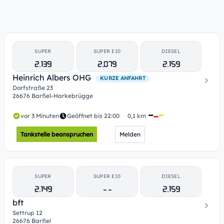
SUPER
SUPER E10
DIESEL
2.139
2.079
2.159
Heinrich Albers OHG
KURZE ANFAHRT
Dorfstraße 23
26676 Barßel-Harkebrügge
vor 3 Minuten
Geöffnet bis 22:00
0,1 km
Tankstelle beanspruchen
Melden
SUPER
SUPER E10
DIESEL
2.149
- -
2.159
bft
Settrup 12
26676 Barßel