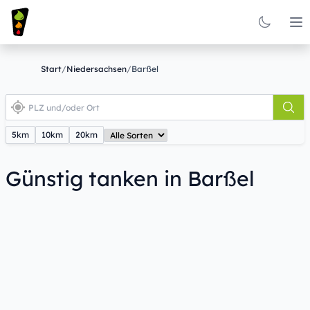
Op
Start
/
Niedersachsen
/
Barßel
5km
10km
20km
Günstig tanken in Barßel