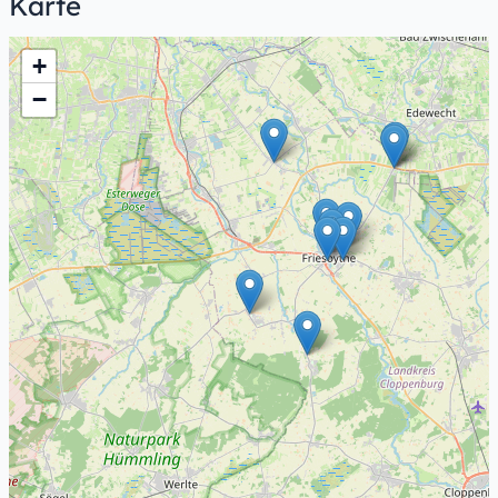
Karte
+
−