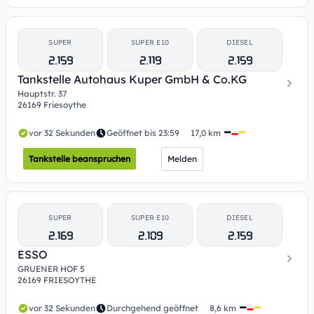
SUPER
SUPER E10
DIESEL
2.159
2.119
2.159
Tankstelle Autohaus Kuper GmbH & Co.KG
Hauptstr. 37
26169 Friesoythe
vor 32 Sekunden
Geöffnet bis 23:59
17,0 km
Tankstelle beanspruchen
Melden
SUPER
SUPER E10
DIESEL
2.169
2.109
2.159
ESSO
GRUENER HOF 5
26169 FRIESOYTHE
vor 32 Sekunden
Durchgehend geöffnet
8,6 km