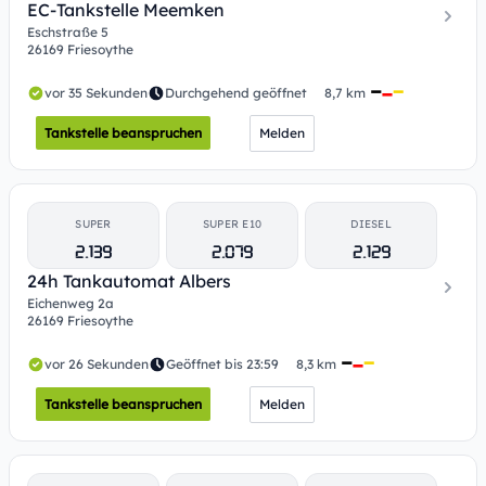
EC-Tankstelle Meemken
Eschstraße 5
26169 Friesoythe
vor 35 Sekunden
Durchgehend geöffnet
8,7 km
Tankstelle beanspruchen
Melden
SUPER
SUPER E10
DIESEL
2.139
2.079
2.129
24h Tankautomat Albers
Eichenweg 2a
26169 Friesoythe
vor 26 Sekunden
Geöffnet bis 23:59
8,3 km
Tankstelle beanspruchen
Melden