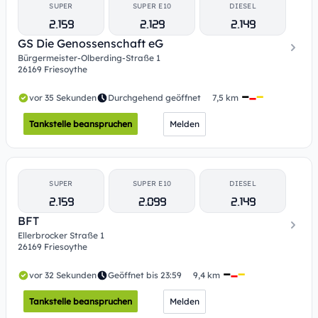
SUPER
SUPER E10
DIESEL
2.159
2.129
2.149
GS Die Genossenschaft eG
Bürgermeister-Olberding-Straße 1
26169 Friesoythe
vor 35 Sekunden
Durchgehend geöffnet
7,5 km
Tankstelle beanspruchen
Melden
SUPER
SUPER E10
DIESEL
2.159
2.099
2.149
BFT
Ellerbrocker Straße 1
26169 Friesoythe
vor 32 Sekunden
Geöffnet bis 23:59
9,4 km
Tankstelle beanspruchen
Melden