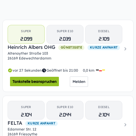
SUPER
SUPER E10
DIESEL
2.099
2.039
2.109
Heinrich Albers OHG
GÜNSTIGSTE
KURZE ANFAHRT
Altenoyther Straße 103
26169 Edewechterdamm
vor 27 Sekunden
Geöffnet bis 21:00
0,0 km
Tankstelle beanspruchen
Melden
SUPER
SUPER E10
DIESEL
2.104
2.044
2.104
FELTA
KURZE ANFAHRT
Edammer Str. 12
26169 Friesoythe