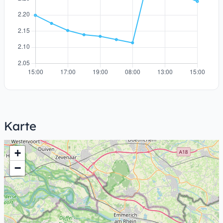
Karte
+
−