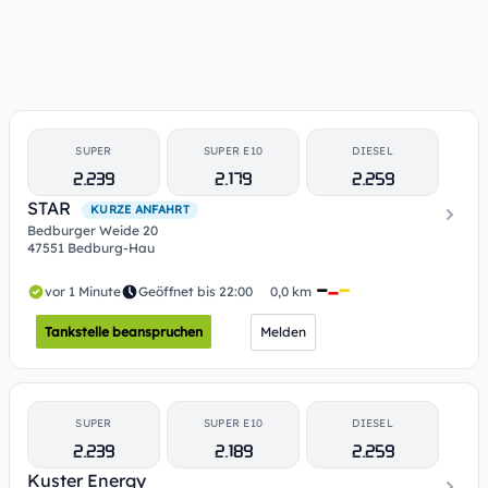
SUPER
SUPER E10
DIESEL
2.239
2.179
2.259
STAR
KURZE ANFAHRT
Bedburger Weide 20
47551 Bedburg-Hau
vor 1 Minute
Geöffnet bis 22:00
0,0 km
Tankstelle beanspruchen
Melden
SUPER
SUPER E10
DIESEL
2.239
2.189
2.259
Kuster Energy