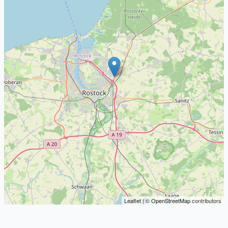
Leaflet
| ©
OpenStreetMap
contributors