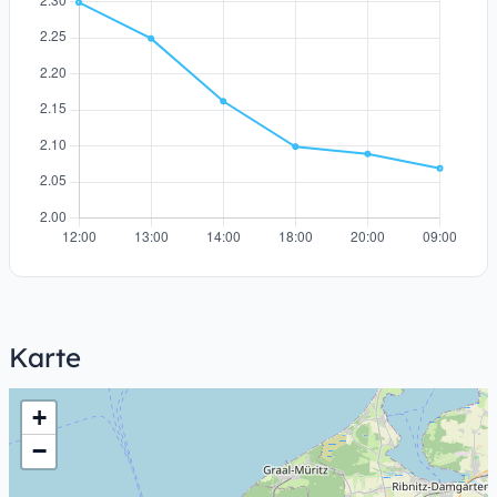
Karte
+
−