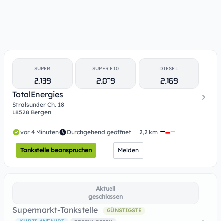
SUPER
SUPER E10
DIESEL
2.139
2.079
2.169
TotalEnergies
Stralsunder Ch. 18
18528 Bergen
vor 4 Minuten
Durchgehend geöffnet
2,2 km
Tankstelle beanspruchen
Melden
Aktuell
geschlossen
Supermarkt-Tankstelle
GÜNSTIGSTE