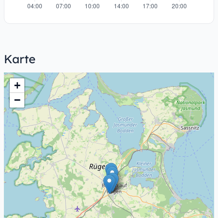
Karte
+
−