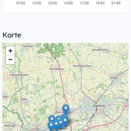
Karte
+
−