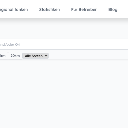
egional tanken
Statistiken
Für Betreiber
Blog
0km
20km