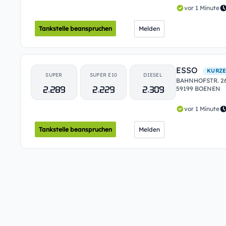
vor 1 Minute
Tankstelle beanspruchen
Melden
ESSO
KURZE
SUPER
SUPER E10
DIESEL
BAHNHOFSTR. 2
2.289
2.229
2.309
59199 BOENEN
vor 1 Minute
Tankstelle beanspruchen
Melden