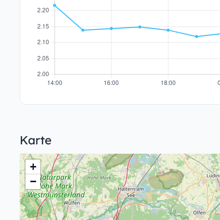
Karte
+
−