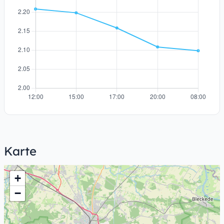
Karte
+
−