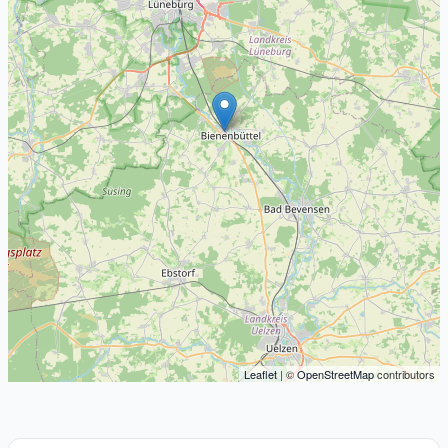
Leaflet
| ©
OpenStreetMap
contributors